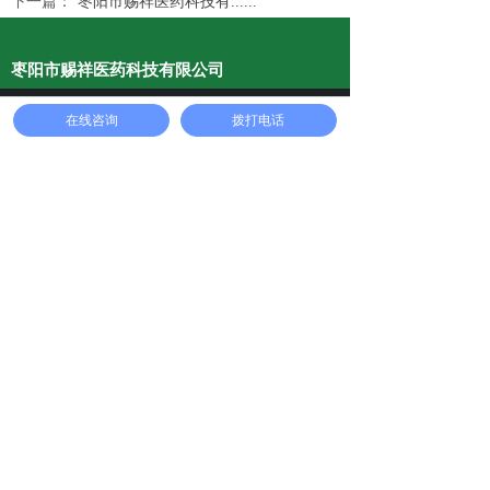
下一篇：
枣阳市赐祥医药科技有......
枣阳市赐祥医药科技有限公司
首页
电话
地址
在线咨询
拨打电话
邮编：441200
邮箱：info@cixiangyy.com
网址：https://www.cixiangyy.com
地址：
枣阳市环城鲍庄村(化工工业园)
电话：15671321689 （微信同号）
传真：0710-6357788
QQ号：3541128583
联系我们
15671321689