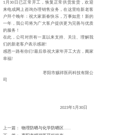
月
日已正常开工，
恢复
正常供货发货，欢迎
1
30
来电或网上咨询办理销售业务，在这里给新老客
户拜个晚年：祝大家新春快乐，万事如意！新的
一年，我公司将为广大
客户
提供
更为
完善与优质
的服务！
在此，公司对所有一直以来支持、关注、理解我
们的新老客户表示感谢
!
感恩一路有你们
最后恭祝大家年开工大吉，阖家
!
幸福
!
枣阳市赐祥医药科技有限
公
司
年
月
日
2023
1
30
上一篇：
物理防晒与化学防晒区......