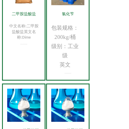
二甲胺盐酸盐
氯化苄
中文名称
二甲胺
:
包装规格：
盐酸盐
英文名
200kg/桶
称
:Dime
......
级别：
工业
级
英文
......