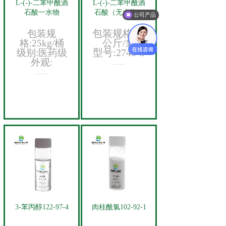
L-(-)-二苯甲酰酒
L-(-)-二苯甲酰酒
石酸一水物
石酸（无水物）
公司产品
包装规格
:25
包装规
公斤/袋
格
:25kg/桶
型号
:2743-3
级别
:医药级
外观
:
......
......
3-苯丙醇122-97-4
肉桂酰氯102-92-1