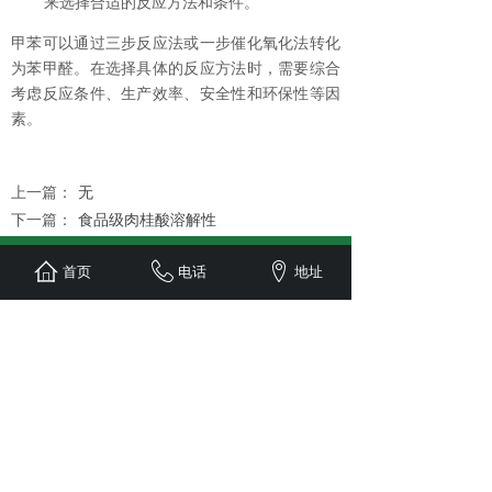
来选择合适的反应方法和条件。
甲苯可以通过三步反应法或一步催化氧化法转化
为苯甲醛。在选择具体的反应方法时，需要综合
考虑反应条件、生产效率、安全性和环保性等因
素。
上一篇：
无
下一篇：
食品级肉桂酸溶解性
首页
电话
地址
枣阳市赐祥医药科技有限公司
邮编：441200
邮箱：info@cixiangyy.com
网址：https://www.cixiangyy.com
地址：
枣阳市环城鲍庄村(化工工业园)
电话：15671321689 （微信同号）