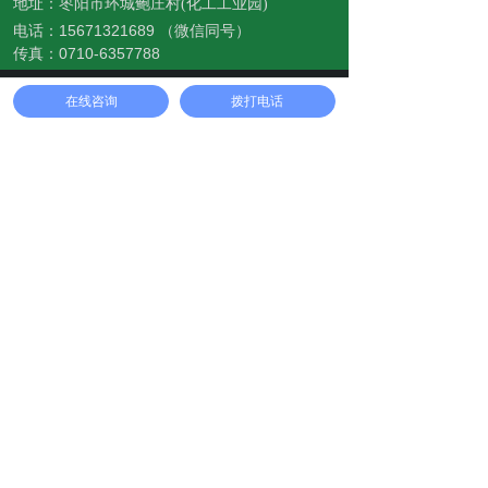
地址：
枣阳市环城鲍庄村(化工工业园)
电话：15671321689 （微信同号）
传真：0710-6357788
QQ号：3541128583
首页
电话
地址
在线咨询
拨打电话
联系我们
15671321689
Copyright © 2017-2025
枣阳市赐祥医药科技有限公司
版权所有 鄂ICP备19013127号-3
网站建设＞宇滕营销