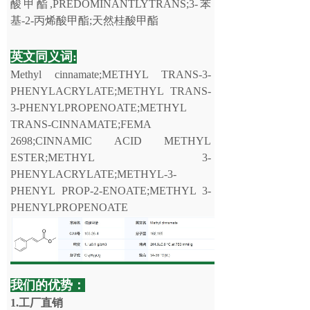
酸甲酯,PREDOMINANTLYTRANS;3-苯
基-2-丙烯酸甲酯;天然桂酸甲酯
英文同义词:
Methyl cinnamate;METHYL TRANS-3-
PHENYLACRYLATE;METHYL TRANS-
3-PHENYLPROPENOATE;METHYL
TRANS-CINNAMATE;FEMA
2698;CINNAMIC ACID METHYL
ESTER;METHYL 3-
PHENYLACRYLATE;METHYL-3-
PHENYL PROP-2-ENOATE;METHYL 3-
PHENYLPROPENOATE
我们的优势：
1.工厂直销