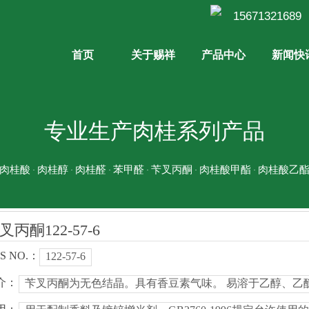
15671321
首页
关于赐祥
产品中心
新闻快
专业生产肉桂系列产品
肉桂酸
肉桂醇
肉桂醛
苯甲醛
苄叉丙酮
肉桂酸甲酯
肉桂酸乙
·
·
·
·
·
·
叉丙酮122-57-6
S NO.：
122-57-6
介：
苄叉丙酮为无色结晶。具有香豆素气味。 易溶于乙醇、乙