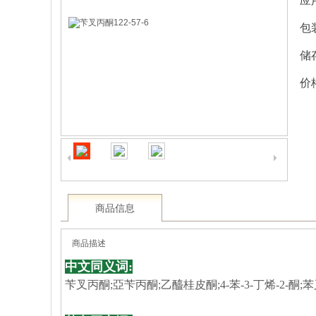
应
包
储
价
商品信息
商品描述
中文同义词:
苄叉丙酮;亞苄丙酮;乙醯桂皮酮;4-苯-3-丁烯-2-酮