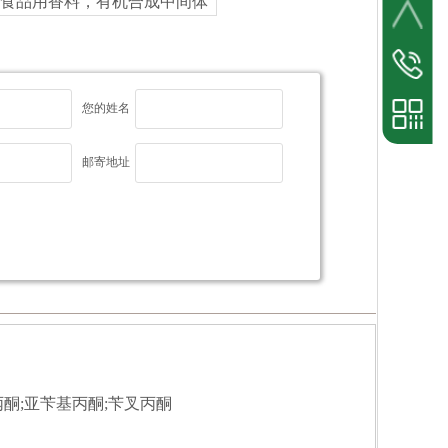
用的食品用香料，有机合成中间体
业务热线
15671321
您的姓名
邮寄地址
按钮文本
手机扫一扫
亚丙酮;亚苄基丙酮;苄叉丙酮