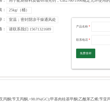
用：
用于配制香料及镀锌增光剂，GB2760-1996规定允许使
装：
25kg/（桶）
存：
室温；密封阴凉干燥通风处
产品名称
*
格：
请联系我们 15671321689
联系电话
*
免费拿样
;苯叉丙酮;苄叉丙酮,>98.0%(GC);甲基肉桂基甲酮;乙酰苯乙烯;苄